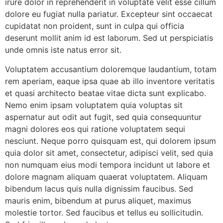
irure dolor in reprehenderit in voluptate velit esse cillum
dolore eu fugiat nulla pariatur. Excepteur sint occaecat
cupidatat non proident, sunt in culpa qui officia
deserunt mollit anim id est laborum. Sed ut perspiciatis
unde omnis iste natus error sit.
Voluptatem accusantium doloremque laudantium, totam
rem aperiam, eaque ipsa quae ab illo inventore veritatis
et quasi architecto beatae vitae dicta sunt explicabo.
Nemo enim ipsam voluptatem quia voluptas sit
aspernatur aut odit aut fugit, sed quia consequuntur
magni dolores eos qui ratione voluptatem sequi
nesciunt. Neque porro quisquam est, qui dolorem ipsum
quia dolor sit amet, consectetur, adipisci velit, sed quia
non numquam eius modi tempora incidunt ut labore et
dolore magnam aliquam quaerat voluptatem. Aliquam
bibendum lacus quis nulla dignissim faucibus. Sed
mauris enim, bibendum at purus aliquet, maximus
molestie tortor. Sed faucibus et tellus eu sollicitudin.