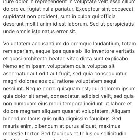
irure dolor in reprehenderit in voluptate velit esse cillum
dolore eu fugiat nulla pariatur. Excepteur sint occaecat
cupidatat non proident, sunt in culpa qui officia
deserunt mollit anim id est laborum. Sed ut perspiciatis
unde omnis iste natus error sit.
Voluptatem accusantium doloremque laudantium, totam
rem aperiam, eaque ipsa quae ab illo inventore veritatis
et quasi architecto beatae vitae dicta sunt explicabo.
Nemo enim ipsam voluptatem quia voluptas sit
aspernatur aut odit aut fugit, sed quia consequuntur
magni dolores eos qui ratione voluptatem sequi
nesciunt. Neque porro quisquam est, qui dolorem ipsum
quia dolor sit amet, consectetur, adipisci velit, sed quia
non numquam eius modi tempora incidunt ut labore et
dolore magnam aliquam quaerat voluptatem. Aliquam
bibendum lacus quis nulla dignissim faucibus. Sed
mauris enim, bibendum at purus aliquet, maximus
molestie tortor. Sed faucibus et tellus eu sollicitudin.