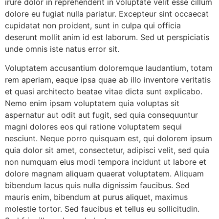
irure dolor in reprehenderit in voluptate velit esse cillum
dolore eu fugiat nulla pariatur. Excepteur sint occaecat
cupidatat non proident, sunt in culpa qui officia
deserunt mollit anim id est laborum. Sed ut perspiciatis
unde omnis iste natus error sit.
Voluptatem accusantium doloremque laudantium, totam
rem aperiam, eaque ipsa quae ab illo inventore veritatis
et quasi architecto beatae vitae dicta sunt explicabo.
Nemo enim ipsam voluptatem quia voluptas sit
aspernatur aut odit aut fugit, sed quia consequuntur
magni dolores eos qui ratione voluptatem sequi
nesciunt. Neque porro quisquam est, qui dolorem ipsum
quia dolor sit amet, consectetur, adipisci velit, sed quia
non numquam eius modi tempora incidunt ut labore et
dolore magnam aliquam quaerat voluptatem. Aliquam
bibendum lacus quis nulla dignissim faucibus. Sed
mauris enim, bibendum at purus aliquet, maximus
molestie tortor. Sed faucibus et tellus eu sollicitudin.